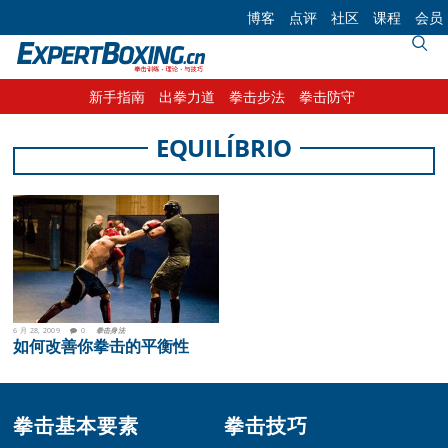
Skip
Skip
Skip
博客
点评
社区
课程
会员
to
to
to
primary
main
footer
navigation
content
新手指南
出拳力道
拳击步法
拳击防守
EQUILÍBRIO
6 月 28, 2009
0
拳击身法
如何改善你拳击的平衡性
Footer
拳击基本要素
拳击技巧