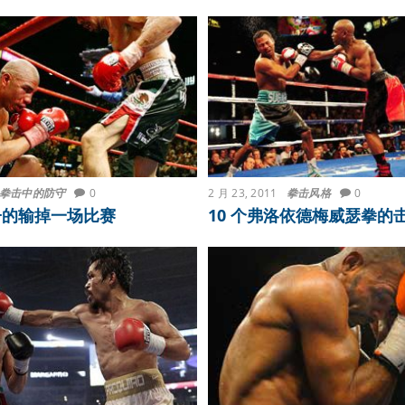
拳击中的防守
0
2 月 23, 2011
拳击风格
0
子的输掉一场比赛
10 个弗洛依德梅威瑟拳的