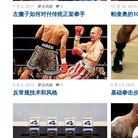
1 月 9, 2011
拳击风格
0
12 月 16, 2010
左撇子如何对付传统正架拳手
帕奎奥的1
9 月 2, 2010
拳击风格
0
6 月 13, 2010
反常规技术和风格
基础拳击