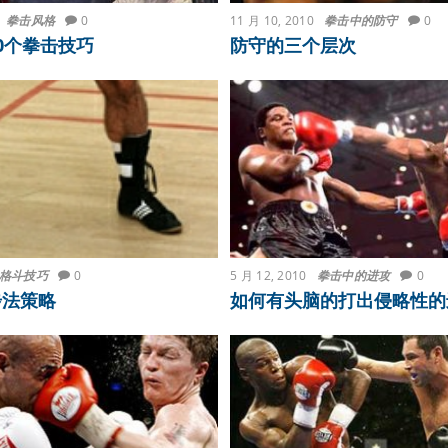
拳击风格
0
11 月 10, 2010
拳击中的防守
0
0个拳击技巧
防守的三个层次
格斗技巧
0
5 月 12, 2010
拳击中的进攻
0
步法策略
如何有头脑的打出侵略性的