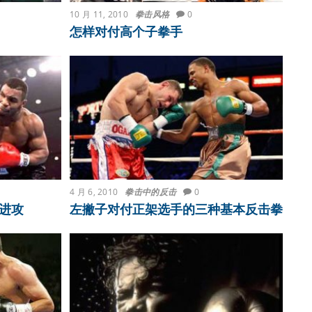
10 月 11, 2010
拳击风格
0
怎样对付高个子拳手
4 月 6, 2010
拳击中的反击
0
进攻
左撇子对付正架选手的三种基本反击拳