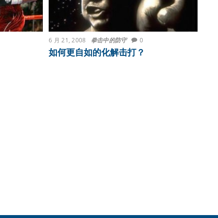
6 月 21, 2008
拳击中的防守
0
如何更自如的化解击打？