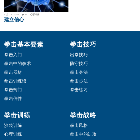
5 月 13, 2010
0
心理训练
建立信心
Footer
拳击基本要素
拳击技巧
拳击入门
出拳技巧
拳击中的拳术
防守技巧
拳击器材
拳击身法
拳击训练馆
拳击步法
拳击窍门
拳击练习
拳击信件
拳击训练
拳击战略
沙袋训练
拳击风格
心理训练
拳击中的进攻