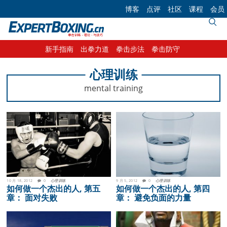
Skip
Skip
Skip
博客
点评
社区
课程
会员
to
to
to
primary
main
footer
navigation
content
新手指南
出拳力道
拳击步法
拳击防守
心理训练
mental training
10 月 18, 2012
0
心理训练
9 月 5, 2012
0
心理训练
如何做一个杰出的人, 第五
如何做一个杰出的人, 第四
章： 面对失败
章： 避免负面的力量