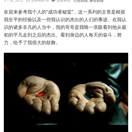
5 1 月, 2012
BY
JOHNNY N
没有评论
心理训练
,
拳击训练
二
章：
欢迎来参考我个人的“成功者秘笈”，这一系列的文章是根据
心
我生平的经验以及一些我认识的杰出的人们的事迹。在我认
灵
的
识的诸多非凡的人当中，我的哥哥是我唯一亲眼看到他从最
强
初的平凡走到之后的杰出。看到身边的人每天的奋斗，努
化
力，给予了我很大的鼓舞。