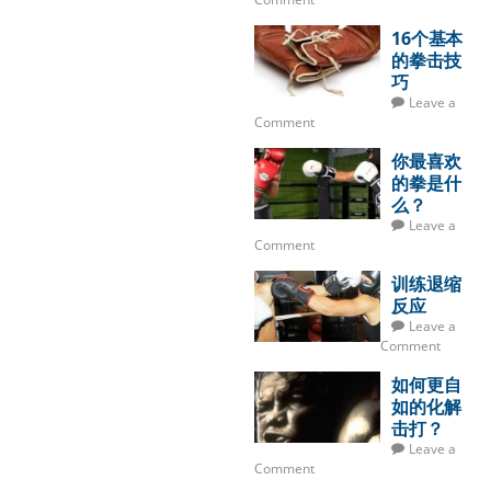
16个基本
的拳击技
巧
Leave a
Comment
你最喜欢
的拳是什
么？
Leave a
Comment
训练退缩
反应
Leave a
Comment
如何更自
如的化解
击打？
Leave a
Comment