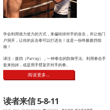
个
杰
出
的
人
学会利用借力使力的方式，来偏转掉对手的攻击，并让他门
户洞开，让你的反击拳可以打进去！这是一份终极拨挡指
南！
译注：拨挡（Parray），一种拳击的防御手法。利用拳击手
套来拍掉，或是用手臂架开对手的拳。
about
阅读更多…
拳
擊
撥
擋
法
读者来信 5-8-11