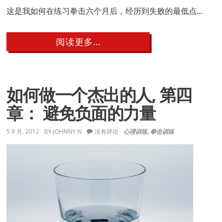
这是我如何在练习拳击六个月后，经历到失败的最低点…
about
阅读更多…
如
何
做
一
个
如何做一个杰出的人, 第四
杰
出
章： 避免负面的力量
的
人,
第
5 9 月, 2012
BY
JOHNNY N
没有评论
心理训练
,
拳击训练
五
章：
面
对
失
败