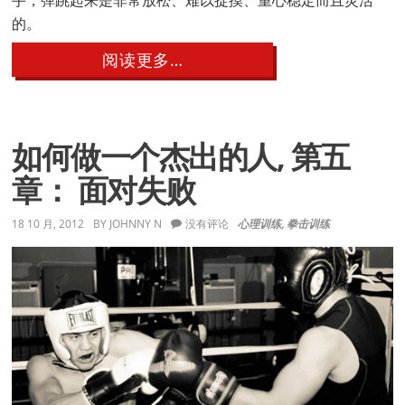
的。
about
阅读更多…
弹
跳
步
如何做一个杰出的人, 第五
章： 面对失败
18 10 月, 2012
BY
JOHNNY N
没有评论
心理训练
,
拳击训练