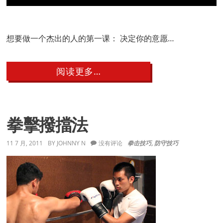
想要做一个杰出的人的第一课： 决定你的意愿…
about
阅读更多…
如
何
做
一
个
拳擊撥擋法
杰
出
的
11 7 月, 2011
BY
JOHNNY N
没有评论
拳击技巧
,
防守技巧
人，
第
一
章：
决
定
做
一