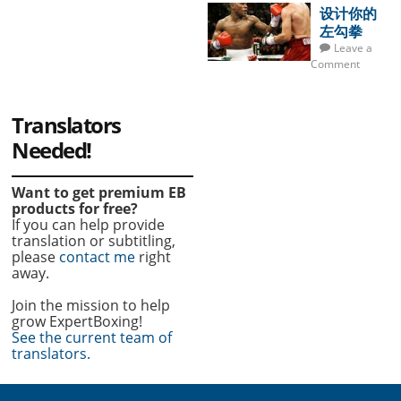
设计你的
左勾拳
Leave a
Comment
Translators
Needed!
Want to get premium EB
products for free?
If you can help provide
translation or subtitling,
please
contact me
right
away.
Join the mission to help
grow ExpertBoxing!
See the current team of
translators.