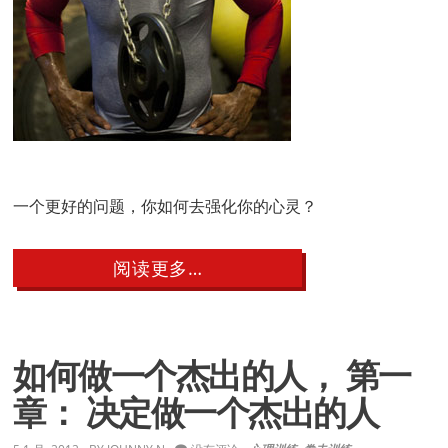
一个更好的问题，你如何去强化你的心灵？
about
阅读更多…
如
何
做
一
个
如何做一个杰出的人， 第一
杰
出
章： 决定做一个杰出的人
的
人，
第