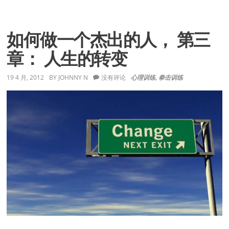
何
做
一
个
如何做一个杰出的人， 第三
杰
出
章： 人生的转变
的
人,
第
19 4 月, 2012
BY
JOHNNY N
没有评论
心理训练
,
拳击训练
四
章：
避
免
负
面
的
力
量