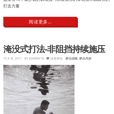
打击力量
about
阅读更多…
10
个
重
沙
袋
淹没式打法-非阻挡持续施压
的
训
练
15 4 月, 2011
BY
JOHNNY N
没有评论
拳击战略
,
拳击风格
技
巧