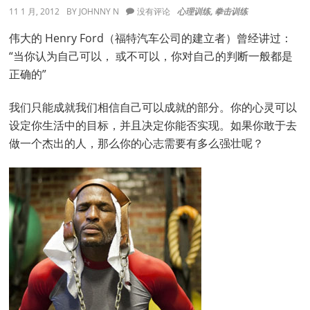
第
11 1 月, 2012
BY
JOHNNY N
没有评论
心理训练
,
拳击训练
三
章：
伟大的 Henry Ford（福特汽车公司的建立者）曾经讲过：
人
“当你认为自己可以， 或不可以，你对自己的判断一般都是
生
的
正确的”
转
变
我们只能成就我们相信自己可以成就的部分。你的心灵可以
设定你生活中的目标，并且决定你能否实现。如果你敢于去
做一个杰出的人，那么你的心志需要有多么强壮呢？