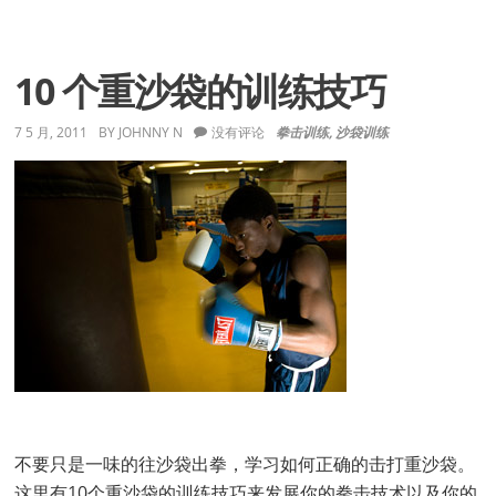
者
来
信
5-
10 个重沙袋的训练技巧
8-
11
7 5 月, 2011
BY
JOHNNY N
没有评论
拳击训练
,
沙袋训练
不要只是一味的往沙袋出拳，学习如何正确的击打重沙袋。
这里有10个重沙袋的训练技巧来发展你的拳击技术以及你的