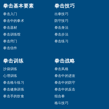
Footer
拳击基本要素
拳击技巧
拳击入门
出拳技巧
拳击中的拳术
防守技巧
拳击器材
拳击身法
拳击训练馆
拳击步法
拳击窍门
拳击练习
拳击信件
拳击训练
拳击战略
沙袋训练
拳击风格
心理训练
拳击中的进攻
拳击格斗练习
拳击中的防守
拳击健身训练
拳击中的反击
拳击手的饮食
组合拳
格斗技巧