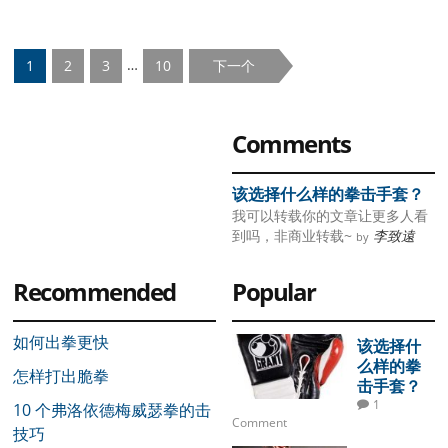
式
打
法-
Interim
非
…
Page
Page
Page
Page
1
2
3
10
下一个
阻
pages
挡
omitted
持
Primary
续
Comments
施
Sidebar
压
该选择什么样的拳击手套？
我可以转载你的文章让更多人看
到吗，非商业转载~
李致遠
by
Recommended
Popular
如何出拳更快
该选择什
么样的拳
怎样打出脆拳
击手套？
1
10 个弗洛依德梅威瑟拳的击
Comment
技巧