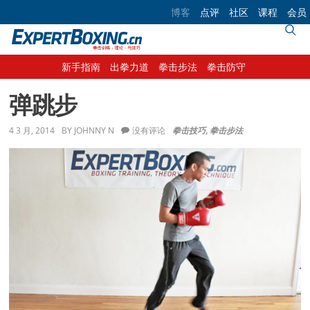
Skip
Skip
Skip
Skip
博客
点评
社区
课程
会员
to
to
to
to
primary
main
primary
footer
navigation
content
sidebar
新手指南
出拳力道
拳击步法
拳击防守
弹跳步
4 3 月, 2014
BY
JOHNNY N
没有评论
拳击技巧
,
拳击步法