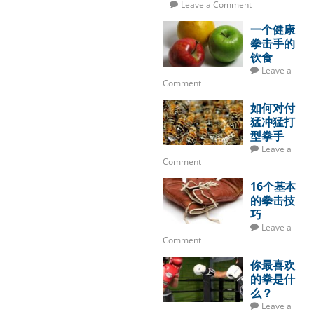
Leave a Comment
一个健康
拳击手的
饮食
Leave a
Comment
如何对付
猛冲猛打
型拳手
Leave a
Comment
16个基本
的拳击技
巧
Leave a
Comment
你最喜欢
的拳是什
么？
Leave a