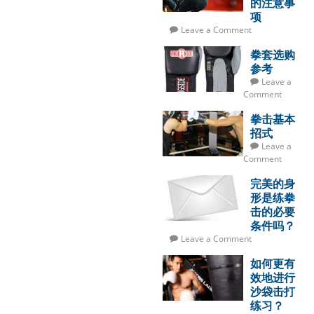
的注意事
项
Leave a Comment
拳套选购
参考
Leave a
Comment
拳击基本
招式
Leave a
Comment
完美的身
形是练拳
击的必要
条件吗？
Leave a Comment
如何更有
效地进行
沙袋击打
练习？