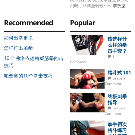
到吗，非商业转载~
李致遠
by
Recommended
Popular
如何出拳更快
该选择什
么样的拳
怎样打出脆拳
击手套？
1
10 个弗洛依德梅威瑟拳的击
Comment
技巧
格斗式 101
帕奎奥的10个拳击技巧
Leave a
Comment
终极刺拳
指导
Leave a
Comment
拳手初次
格斗练习