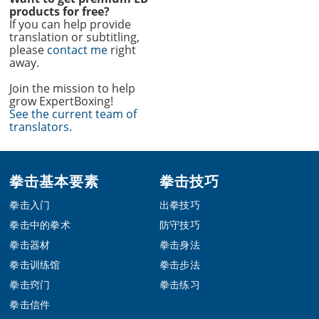
products for free?
If you can help provide
translation or subtitling,
please
contact me
right
away.
Join the mission to help
grow ExpertBoxing!
See the current team of
translators.
Footer
拳击基本要素
拳击技巧
拳击入门
出拳技巧
拳击中的拳术
防守技巧
拳击器材
拳击身法
拳击训练馆
拳击步法
拳击窍门
拳击练习
拳击信件