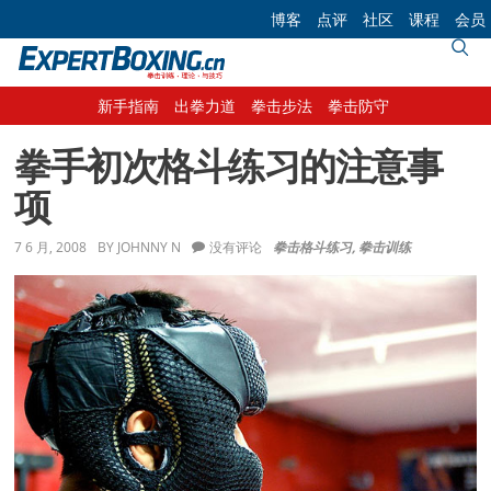
Skip
Skip
Skip
Skip
博客
点评
社区
课程
会员
to
to
to
to
primary
main
primary
footer
navigation
content
sidebar
新手指南
出拳力道
拳击步法
拳击防守
拳手初次格斗练习的注意事
项
7 6 月, 2008
BY
JOHNNY N
没有评论
拳击格斗练习
,
拳击训练