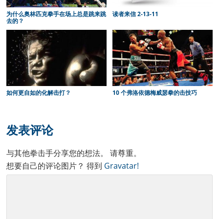
为什么奥林匹克拳手在场上总是跳来跳
读者来信 2-13-11
去的？
如何更自如的化解击打？
10 个弗洛依德梅威瑟拳的击技巧
Reader
Interactions
发表评论
与其他拳击手分享您的想法。 请尊重。
想要自己的评论图片？ 得到
Gravatar!