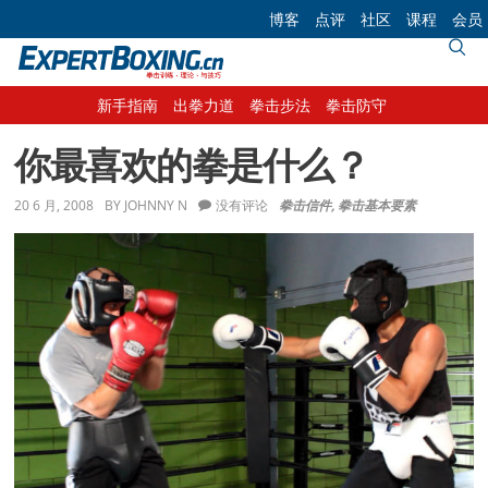
Skip
Skip
Skip
Skip
博客
点评
社区
课程
会员
to
to
to
to
primary
main
primary
footer
navigation
content
sidebar
新手指南
出拳力道
拳击步法
拳击防守
你最喜欢的拳是什么？
20 6 月, 2008
BY
JOHNNY N
没有评论
拳击信件
,
拳击基本要素