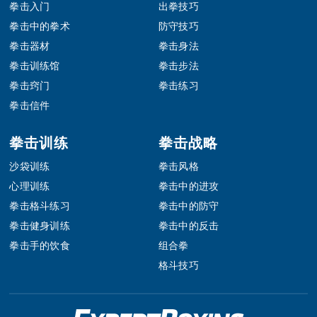
拳击入门
出拳技巧
拳击中的拳术
防守技巧
拳击器材
拳击身法
拳击训练馆
拳击步法
拳击窍门
拳击练习
拳击信件
拳击训练
拳击战略
沙袋训练
拳击风格
心理训练
拳击中的进攻
拳击格斗练习
拳击中的防守
拳击健身训练
拳击中的反击
拳击手的饮食
组合拳
格斗技巧