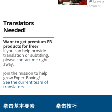
Leave a
Comment
Translators
Needed!
Want to get premium EB
products for free?
If you can help provide
translation or subtitling,
please
contact me
right
away.
Join the mission to help
grow ExpertBoxing!
See the current team of
translators.
Footer
拳击基本要素
拳击技巧