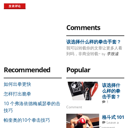
Primary
Comments
Sidebar
该选择什么样的拳击手套？
我可以转载你的文章让更多人看
到吗，非商业转载~
李致遠
by
Recommended
Popular
如何出拳更快
该选择什
么样的拳
怎样打出脆拳
击手套？
1
10 个弗洛依德梅威瑟拳的击
Comment
技巧
格斗式 101
帕奎奥的10个拳击技巧
Leave a
Comment