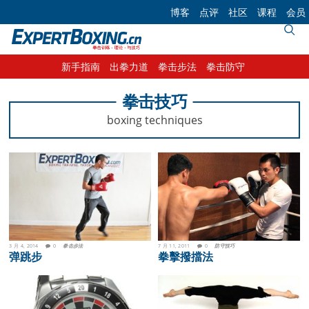
Skip
Skip
Skip
博客
点评
社区
课程
会员
to
to
to
primary
main
footer
navigation
content
新手指南
出拳力道
拳击步法
拳击防守
拳击技巧
boxing techniques
3 月 4, 2014
0
拳击步法
7 月 11, 2011
0
防守技巧
弹跳步
拳擊撥擋法