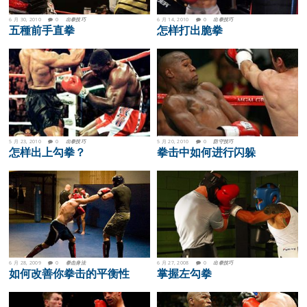
6 月 30, 2010
0
出拳技巧
6 月 14, 2010
0
出拳技巧
五種前手直拳
怎样打出脆拳
5 月 23, 2010
0
出拳技巧
5 月 20, 2010
0
防守技巧
怎样出上勾拳？
拳击中如何进行闪躲
6 月 28, 2009
0
拳击身法
6 月 27, 2008
0
出拳技巧
如何改善你拳击的平衡性
掌握左勾拳