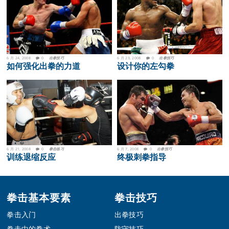
6 月 24, 2008
0
出拳技巧
6 月 23, 2008
0
出拳技巧
如何强化出拳的力道
设计你的左勾拳
6 月 21, 2008
0
拳击练习
6 月 7, 2008
0
出拳技巧
训练退缩反应
终极刺拳指导
Footer
拳击基本要素
拳击技巧
拳击入门
出拳技巧
拳击中的拳术
防守技巧