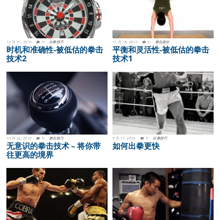
12 月 21, 2010
0
出拳技巧
11 月 18, 2010
0
拳击身法
时机和准确性-被低估的拳击
平衡和灵活性-被低估的拳击
技术2
技术1
10 月 22, 2010
0
拳击练习
9 月 17, 2010
0
出拳技巧
无意识的拳击技术 – 将你带
如何出拳更快
往更高的境界