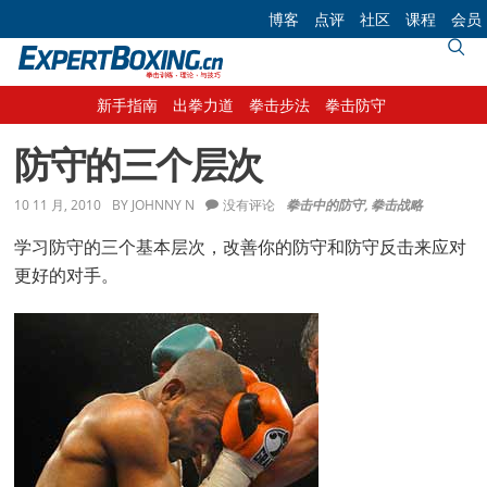
Skip
Skip
Skip
Skip
博客
点评
社区
课程
会员
to
to
to
to
primary
main
primary
footer
navigation
content
sidebar
新手指南
出拳力道
拳击步法
拳击防守
防守的三个层次
10 11 月, 2010
BY
JOHNNY N
没有评论
拳击中的防守
,
拳击战略
学习防守的三个基本层次，改善你的防守和防守反击来应对
更好的对手。