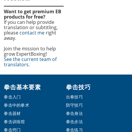
Want to get premium EB
products for free?
If you can help provide
translation or subtitling,
please
contact me
right
away.
Join the mission to help
grow ExpertBoxing!
See the current team of
translators.
Footer
拳击基本要素
拳击技巧
拳击入门
出拳技巧
拳击中的拳术
防守技巧
拳击器材
拳击身法
拳击训练馆
拳击步法
拳击窍门
拳击练习