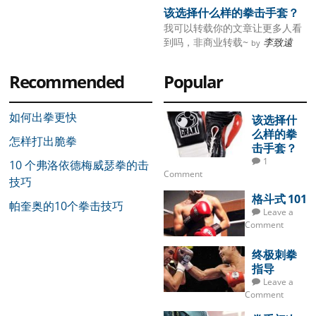
该选择什么样的拳击手套？
我可以转载你的文章让更多人看
到吗，非商业转载~
李致遠
by
Recommended
Popular
如何出拳更快
该选择什
么样的拳
怎样打出脆拳
击手套？
1
10 个弗洛依德梅威瑟拳的击
Comment
技巧
格斗式 101
帕奎奥的10个拳击技巧
Leave a
Comment
终极刺拳
指导
Leave a
Comment