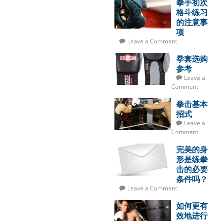
拳手初次
格斗练习
的注意事
项
Leave a Comment
拳套选购
参考
Leave a
Comment
拳击基本
招式
Leave a
Comment
完美的身
形是练拳
击的必要
条件吗？
Leave a Comment
如何更有
效地进行