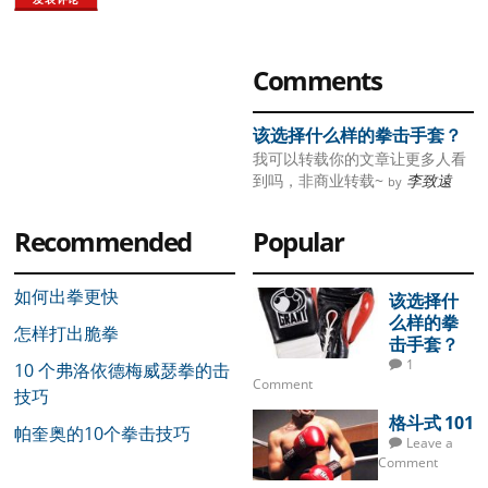
Primary
Comments
Sidebar
该选择什么样的拳击手套？
我可以转载你的文章让更多人看
到吗，非商业转载~
李致遠
by
Recommended
Popular
如何出拳更快
该选择什
么样的拳
怎样打出脆拳
击手套？
1
10 个弗洛依德梅威瑟拳的击
Comment
技巧
格斗式 101
帕奎奥的10个拳击技巧
Leave a
Comment