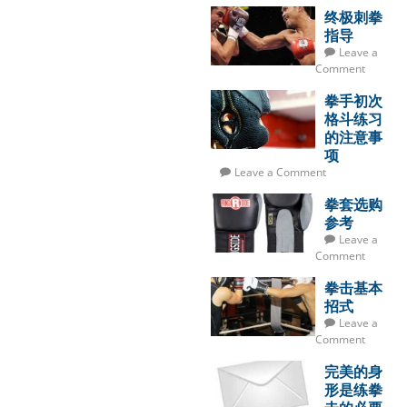
终极刺拳
指导
Leave a
Comment
拳手初次
格斗练习
的注意事
项
Leave a Comment
拳套选购
参考
Leave a
Comment
拳击基本
招式
Leave a
Comment
完美的身
形是练拳