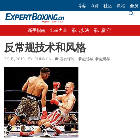
Skip
Skip
Skip
Skip
博客
点评
社区
课程
会员
to
to
to
to
primary
main
primary
footer
navigation
content
sidebar
新手指南
出拳力道
拳击步法
拳击防守
反常规技术和风格
2 9 月, 2010
BY
JOHNNY N
没有评论
拳击战略
,
拳击风格