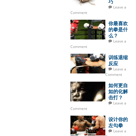
巧
Leave a
Comment
你最喜欢
的拳是什
么？
Leave a
Comment
训练退缩
反应
Leave a
Comment
如何更自
如的化解
击打？
Leave a
Comment
设计你的
左勾拳
Leave a