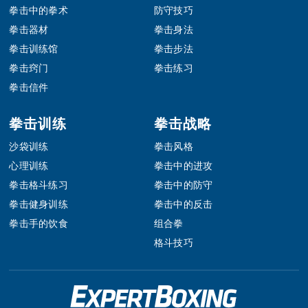
拳击中的拳术
防守技巧
拳击器材
拳击身法
拳击训练馆
拳击步法
拳击窍门
拳击练习
拳击信件
拳击训练
拳击战略
沙袋训练
拳击风格
心理训练
拳击中的进攻
拳击格斗练习
拳击中的防守
拳击健身训练
拳击中的反击
拳击手的饮食
组合拳
格斗技巧