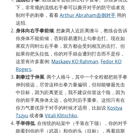
下，非常规的流线右手拳可以撕开对手的防守或者克
制对手的刺拳，看看
Arthur Abraham击倒对手
用的
这招.
身体向右手拳前倾
. 想象两人近距离缠斗，教练会告诉
你身体不能前倾，否则容易遭到上勾拳击打。现在如
果双方同时出右手拳，双方都会受到相互的击打。但
如果你把头拉低，你的对手就会遭到打击而不是你，
这里有许多案例:
Maskaev KO Rahman
.
Fedor KO
Rogers
.
刺拳过于伸展
. 两个人格斗，其中一个全程都把前手拳
伸到很远，尽管这样出拳力量偏弱，但却能够最先击
中目标，因为距离更近，我不建议你冒这个险，因为
你的前手离身体太远，会吃到后手重拳。这招只有在
你力气要优异于对手的时候才适用，比如说
Kostya
Tszyu
或者像
Vitali Klitschko
.
手举得低
. 在传统的站架中（手靠在下颌），你的对手
能看到你的手（武器）和你的头（目标），再看琼斯