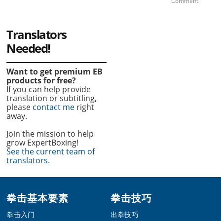
Comment
Translators
Needed!
Want to get premium EB
products for free?
If you can help provide
translation or subtitling,
please
contact me
right
away.
Join the mission to help
grow ExpertBoxing!
See the current team of
translators.
Footer
拳击基本要素
拳击技巧
拳击入门
出拳技巧