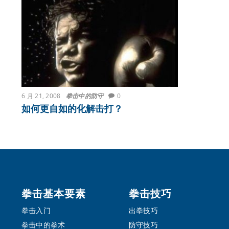
6 月 21, 2008
拳击中的防守
0
如何更自如的化解击打？
Footer
拳击基本要素
拳击技巧
拳击入门
出拳技巧
拳击中的拳术
防守技巧