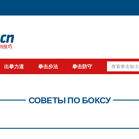
搜
出拳力道
拳击步法
拳击防守
索
拳
击
贴
士
СОВЕТЫ ПО БОКСУ