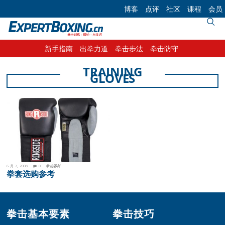
Skip
Skip
Skip
博客
点评
社区
课程
会员
to
to
to
primary
main
footer
navigation
content
新手指南
出拳力道
拳击步法
拳击防守
TRAINING
GLOVES
6 月 7, 2008
0
拳击器材
拳套选购参考
Footer
拳击基本要素
拳击技巧