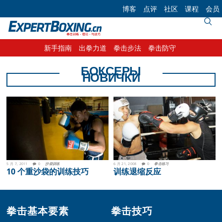
Skip
Skip
Skip
博客
点评
社区
课程
会员
to
to
to
primary
main
footer
navigation
content
新手指南
出拳力道
拳击步法
拳击防守
БОКСЕРЫ
НОВИЧКИ
5 月 7, 2011
0
沙袋训练
6 月 21, 2008
0
拳击练习
10 个重沙袋的训练技巧
训练退缩反应
Footer
拳击基本要素
拳击技巧