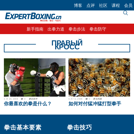
Skip
Skip
Skip
博客
点评
社区
课程
会员
to
to
to
primary
main
footer
navigation
content
新手指南
出拳力道
拳击步法
拳击防守
ПРАВЫЙ
КРОСС
6 月 20, 2008
0
拳击信件
6 月 12, 2008
0
拳击风格
你最喜欢的拳是什么？
如何对付猛冲猛打型拳手
Footer
拳击基本要素
拳击技巧