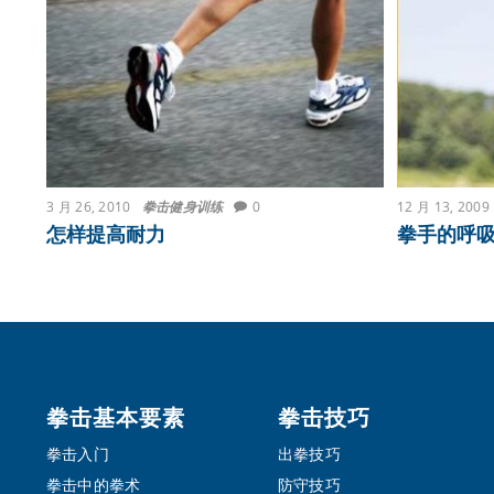
3 月 26, 2010
拳击健身训练
0
12 月 13, 2009
怎样提高耐力
拳手的呼
Footer
拳击基本要素
拳击技巧
拳击入门
出拳技巧
拳击中的拳术
防守技巧