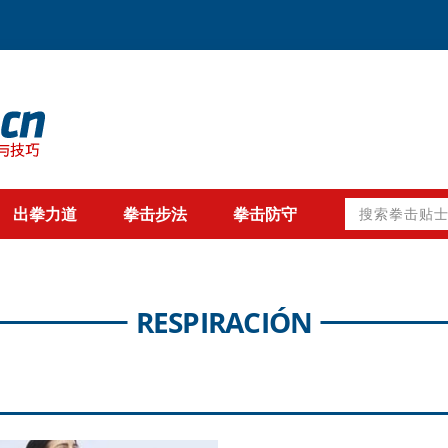
搜
出拳力道
拳击步法
拳击防守
索
拳
击
贴
士
RESPIRACIÓN