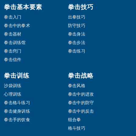
Footer
拳击基本要素
拳击技巧
拳击入门
出拳技巧
拳击中的拳术
防守技巧
拳击器材
拳击身法
拳击训练馆
拳击步法
拳击窍门
拳击练习
拳击信件
拳击训练
拳击战略
沙袋训练
拳击风格
心理训练
拳击中的进攻
拳击格斗练习
拳击中的防守
拳击健身训练
拳击中的反击
拳击手的饮食
组合拳
格斗技巧