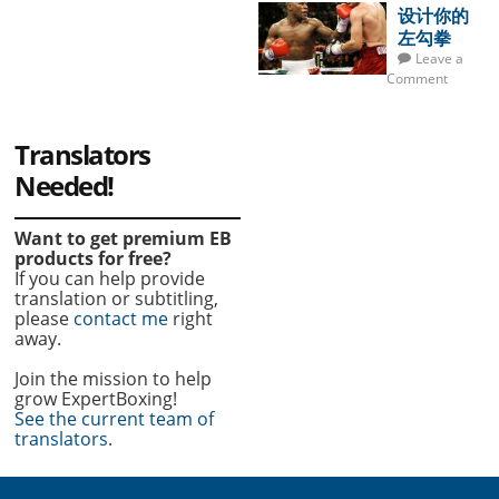
设计你的
左勾拳
Leave a
Comment
Translators
Needed!
Want to get premium EB
products for free?
If you can help provide
translation or subtitling,
please
contact me
right
away.
Join the mission to help
grow ExpertBoxing!
See the current team of
translators.