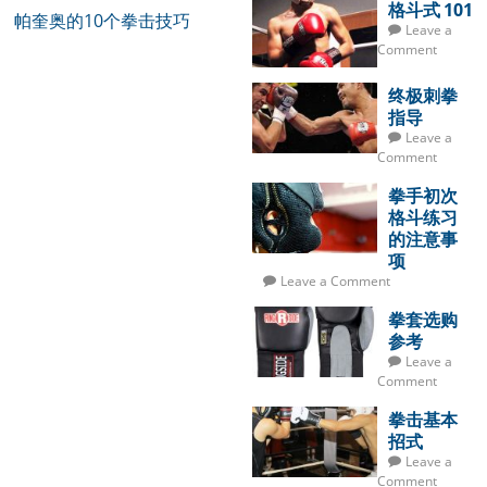
格斗式 101
帕奎奥的10个拳击技巧
Leave a
Comment
终极刺拳
指导
Leave a
Comment
拳手初次
格斗练习
的注意事
项
Leave a Comment
拳套选购
参考
Leave a
Comment
拳击基本
招式
Leave a
Comment