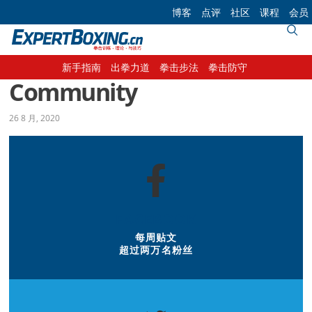
Skip
Skip
Skip
Skip
博客
点评
社区
课程
会员
to
to
to
to
primary
main
primary
footer
navigation
content
sidebar
新手指南
出拳力道
拳击步法
拳击防守
Community
26 8 月, 2020
FACEBOOK
每周贴文
超过两万名粉丝