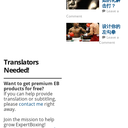
如的化解
击打？
Leave a
Comment
设计你的
左勾拳
Leave a
Comment
Translators
Needed!
Want to get premium EB
products for free?
If you can help provide
translation or subtitling,
please
contact me
right
away.
Join the mission to help
grow ExpertBoxing!