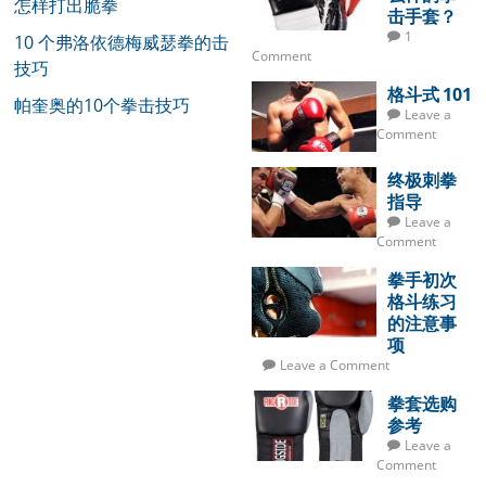
怎样打出脆拳
击手套？
1
10 个弗洛依德梅威瑟拳的击
Comment
技巧
格斗式 101
帕奎奥的10个拳击技巧
Leave a
Comment
终极刺拳
指导
Leave a
Comment
拳手初次
格斗练习
的注意事
项
Leave a Comment
拳套选购
参考
Leave a
Comment