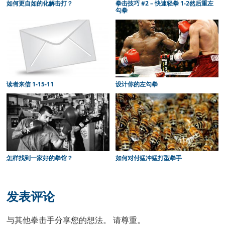
如何更自如的化解击打？
拳击技巧 #2 – 快速轻拳 1-2然后重左
勾拳
读者来信 1-15-11
设计你的左勾拳
怎样找到一家好的拳馆？
如何对付猛冲猛打型拳手
Reader
Interactions
发表评论
与其他拳击手分享您的想法。 请尊重。