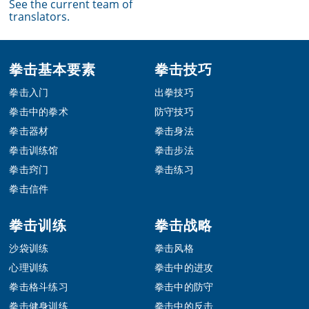
See the current team of
translators.
Footer
拳击基本要素
拳击技巧
拳击入门
出拳技巧
拳击中的拳术
防守技巧
拳击器材
拳击身法
拳击训练馆
拳击步法
拳击窍门
拳击练习
拳击信件
拳击训练
拳击战略
沙袋训练
拳击风格
心理训练
拳击中的进攻
拳击格斗练习
拳击中的防守
拳击健身训练
拳击中的反击