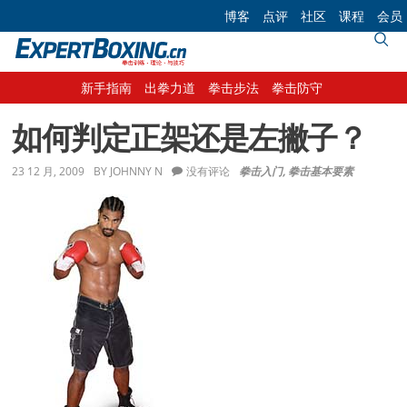
Skip
Skip
Skip
Skip
博客
点评
社区
课程
会员
to
to
to
to
primary
main
primary
footer
navigation
content
sidebar
新手指南
出拳力道
拳击步法
拳击防守
如何判定正架还是左撇子？
23 12 月, 2009
BY
JOHNNY N
没有评论
拳击入门
,
拳击基本要素