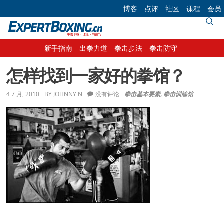
Skip
Skip
Skip
Skip
博客
点评
社区
课程
会员
to
to
to
to
primary
main
primary
footer
navigation
content
sidebar
新手指南
出拳力道
拳击步法
拳击防守
怎样找到一家好的拳馆？
4 7 月, 2010
BY
JOHNNY N
没有评论
拳击基本要素
,
拳击训练馆