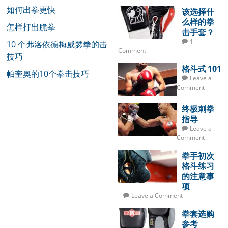
如何出拳更快
该选择什
么样的拳
怎样打出脆拳
击手套？
1
10 个弗洛依德梅威瑟拳的击
Comment
技巧
格斗式 101
帕奎奥的10个拳击技巧
Leave a
Comment
终极刺拳
指导
Leave a
Comment
拳手初次
格斗练习
的注意事
项
Leave a Comment
拳套选购
参考