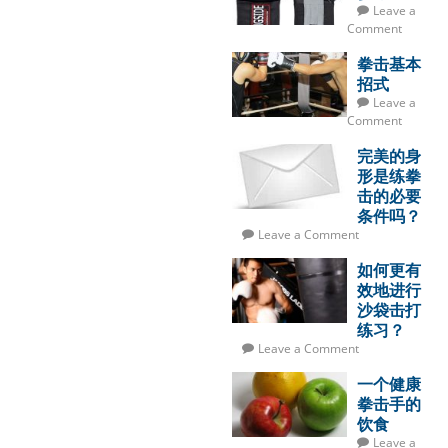
Leave a
Comment
拳击基本
招式
Leave a
Comment
完美的身
形是练拳
击的必要
条件吗？
Leave a Comment
如何更有
效地进行
沙袋击打
练习？
Leave a Comment
一个健康
拳击手的
饮食
Leave a