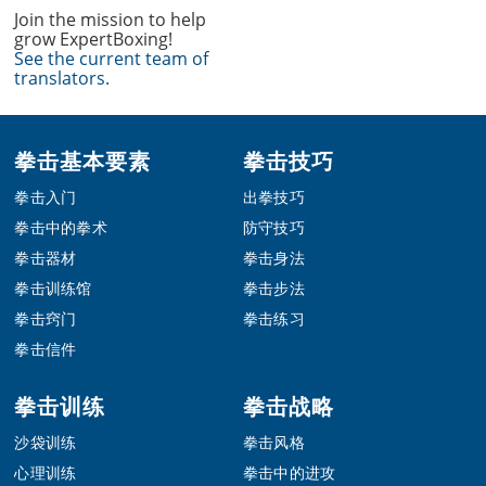
Join the mission to help
grow ExpertBoxing!
See the current team of
translators.
Footer
拳击基本要素
拳击技巧
拳击入门
出拳技巧
拳击中的拳术
防守技巧
拳击器材
拳击身法
拳击训练馆
拳击步法
拳击窍门
拳击练习
拳击信件
拳击训练
拳击战略
沙袋训练
拳击风格
心理训练
拳击中的进攻