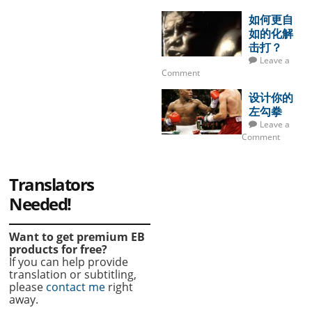
如何更自
如的化解
击打？
Leave a
Comment
设计你的
左勾拳
Leave a
Comment
Translators
Needed!
Want to get premium EB
products for free?
If you can help provide
translation or subtitling,
please
contact me
right
away.