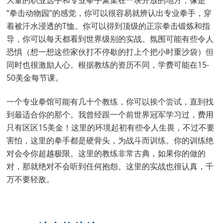
大量的职业选手和专业拳手聚集在一块开放的地方，像是
“拳击动物园”的感觉，你可以很容易就辨认出专业拳手，穿
着被汗水浸透的T恤。你可以得到顶级的正宗拳击锻炼和指
导，你可以每天都看到世界级别的实战。氛围可能有些令人
恐惧（想一想这些家伙打不停歇的打上个把小时重沙袋）但
同时也很激励人心。根据教练的资历不同，学费可能在15-
50美金每节课。
一个专业拳馆可能有几十个教练，你可以挨个尝试，直到找
到最适合你的那个。我曾经跟一个前世界冠军学习过，费用
只有区区15美金！这里的环境起初有些令人生畏，不过不要
害怕，这里的拳手都是硬骨头，为战斗而训练。你的训练绝
对会令你超越极限。这里的教练非常古典，如果你的做的
对，那就绝对不会听到任何抱怨。这里的实战也很认真，千
万不要轻敌。