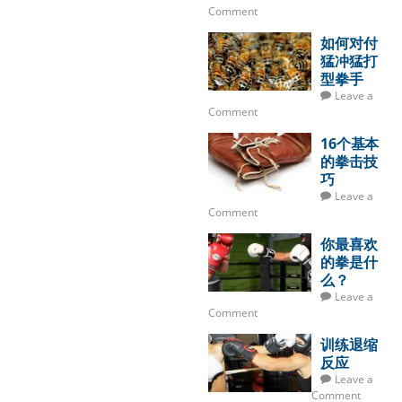
Comment
如何对付
猛冲猛打
型拳手
Leave a
Comment
16个基本
的拳击技
巧
Leave a
Comment
你最喜欢
的拳是什
么？
Leave a
Comment
训练退缩
反应
Leave a
Comment