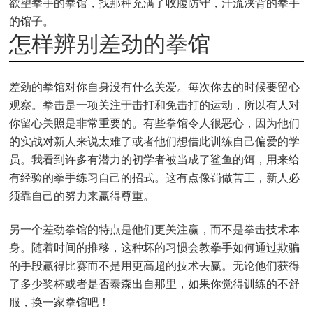
欲望拳手的拳馆，找那种充满了收腹防守，汗流浃背的拳手
的馆子。
怎样辨别差劲的拳馆
差劲的拳馆对你自身没有什么关爱。每次你去的时候要留心
观察。拳击是一项关注于击打和免击打的运动，所以有人对
你留心关照是非常重要的。有些拳馆令人很恶心，因为他们
的实战对新人来说太难了或者他们想借此训练自己偏爱的学
员。我看到许多有潜力的初学者被当成了鲨鱼的饵，用来给
有经验的拳手练习自己的招式。这有点像罚做苦工，新人必
须靠自己的努力来赢得尊重。
另一个差劲拳馆的特点是他们更关注赢，而不是拳击技术本
身。随着时间的推移，这种坏的习惯会教拳手如何通过欺骗
的手段赢得比赛而不是用更高超的技术去赢。无论他们获得
了多少奖杯或者是否泰森出自那里，如果你觉得训练的不舒
服，换一家拳馆吧！