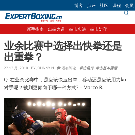
Skip
Skip
Skip
Skip
博客
点评
社区
课程
会员
to
to
to
to
primary
main
primary
footer
navigation
content
sidebar
新手指南
出拳力道
拳击步法
拳击防守
业余比赛中选择出快拳还是
出重拳？
22 12 月, 2010
BY
JOHNNY N
没有评论
拳击信件
,
拳击基本要素
Q: 在业余比赛中，是应该快速出拳，移动还是应该用力ko
对手呢？裁判更倾向于哪一种方式? = Marco R.