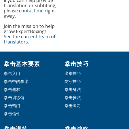
If you can help provide
translation or subtitling,
please
contact me
right
away.
Join the mission to help
grow ExpertBoxing!
See the current team of
translators.
Footer
拳击基本要素
拳击技巧
拳击入门
出拳技巧
拳击中的拳术
防守技巧
拳击器材
拳击身法
拳击训练馆
拳击步法
拳击窍门
拳击练习
拳击信件
拳击训练
拳击战略