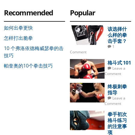
Recommended
Popular
如何出拳更快
该选择什
么样的拳
怎样打出脆拳
击手套？
1
10 个弗洛依德梅威瑟拳的击
Comment
技巧
格斗式 101
帕奎奥的10个拳击技巧
Leave a
Comment
终极刺拳
指导
Leave a
Comment
拳手初次
格斗练习
的注意事
项