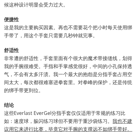
候这种设计明显会受力过大。
便捷性
这是我的主要购买因素。再也不需要花个把小时每天使用绑
手带了，用这个手套只需要几秒钟就完事。
舒适性
非常遭的舒适性，手套里面有个很大的魔术带接缝线，划得
我的手腕很难受。手指和手掌感觉很好，中间的小孔保持透
气，不会有太多汗渍。我一个最大的抱怨是分指手套占用空
间太大，每次都很难塞进拳套里。对拳峰的保护，还是传统
的绑手带更到位。
结论
这些Everlast EverGel分指手套仅仅适用于常规的练习比
如：速度球，躲闪练习球但不要用于重沙袋练习。
我也不建
议用它来进行比赛，毕竟它对手腕的支撑远不如绑手带好。