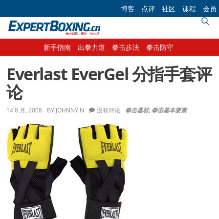
Skip
Skip
Skip
Skip
博客
点评
社区
课程
会员
to
to
to
to
primary
main
primary
footer
navigation
content
sidebar
新手指南
出拳力道
拳击步法
拳击防守
Everlast EverGel 分指手套评
论
14 8 月, 2008
BY
JOHNNY N
没有评论
拳击器材
,
拳击基本要素