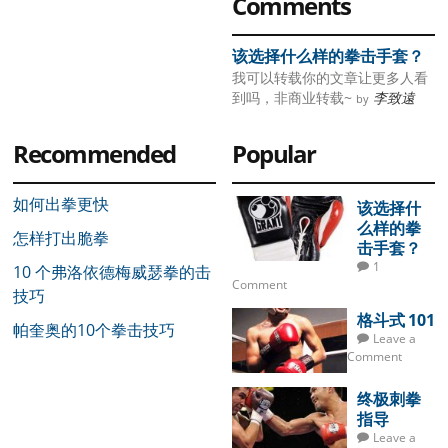
Primary
Comments
Sidebar
该选择什么样的拳击手套？
我可以转载你的文章让更多人看
到吗，非商业转载~
李致遠
by
Recommended
Popular
如何出拳更快
该选择什
么样的拳
怎样打出脆拳
击手套？
1
10 个弗洛依德梅威瑟拳的击
Comment
技巧
格斗式 101
帕奎奥的10个拳击技巧
Leave a
Comment
终极刺拳
指导
Leave a