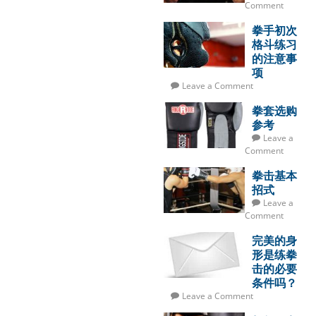
Comment
拳手初次
格斗练习
的注意事
项
Leave a Comment
拳套选购
参考
Leave a
Comment
拳击基本
招式
Leave a
Comment
完美的身
形是练拳
击的必要
条件吗？
Leave a Comment