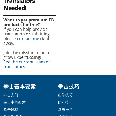
Translators
Needed!
Want to get premium EB
products for free?
If you can help provide
translation or subtitling,
please
contact me
right
away.
Join the mission to help
grow ExpertBoxing!
See the current team of
translators.
Footer
拳击基本要素
拳击技巧
拳击入门
出拳技巧
拳击中的拳术
防守技巧
拳击器材
拳击身法