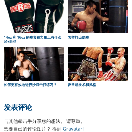
14oz 和 16oz 的拳套在力量上有什么
怎样打出脆拳
区别吗?
如何更有效地进行沙袋击打练习？
反常规技术和风格
Reader
Interactions
发表评论
与其他拳击手分享您的想法。 请尊重。
想要自己的评论图片？ 得到
Gravatar!