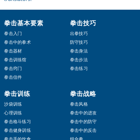
Footer
拳击基本要素
拳击技巧
拳击入门
出拳技巧
拳击中的拳术
防守技巧
拳击器材
拳击身法
拳击训练馆
拳击步法
拳击窍门
拳击练习
拳击信件
拳击训练
拳击战略
沙袋训练
拳击风格
心理训练
拳击中的进攻
拳击格斗练习
拳击中的防守
拳击健身训练
拳击中的反击
拳击手的饮食
组合拳