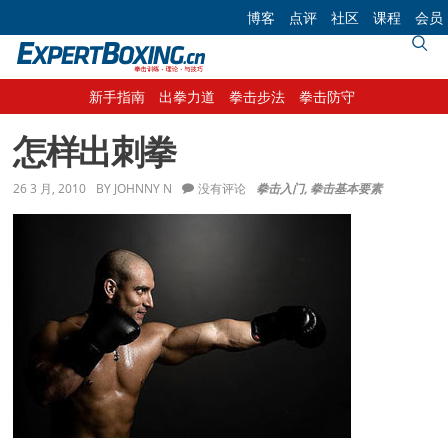
Skip
Skip
Skip
Skip
博客
点评
社区
课程
会员
to
to
to
to
primary
main
primary
footer
navigation
content
sidebar
新手指南
出拳力道
拳击步法
拳击防守
怎样出刺拳
26 3 月, 2010
BY
JOHNNY N
没有评论
拳击入门
,
拳击基本要素