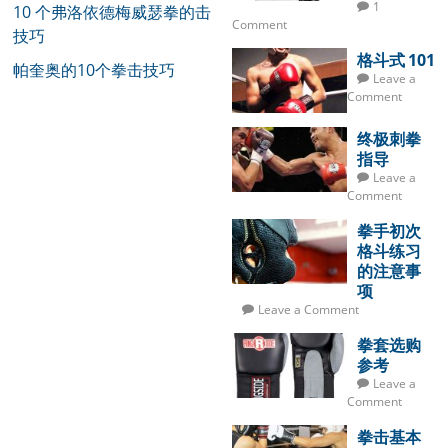
1
10 个弗洛依德梅威瑟拳的击
Comment
技巧
格斗式 101
帕奎奥的10个拳击技巧
Leave a
Comment
终极刺拳
指导
Leave a
Comment
拳手初次
格斗练习
的注意事
项
Leave a Comment
拳套选购
参考
Leave a
Comment
拳击基本