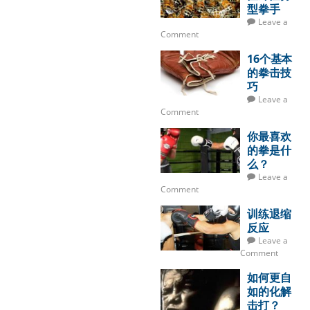
型拳手
Leave a
Comment
16个基本
的拳击技
巧
Leave a
Comment
你最喜欢
的拳是什
么？
Leave a
Comment
训练退缩
反应
Leave a
Comment
如何更自
如的化解
击打？