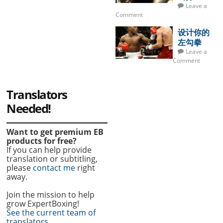
Leave a
Comment
设计你的
左勾拳
Leave a
Comment
Translators
Needed!
Want to get premium EB
products for free?
If you can help provide
translation or subtitling,
please
contact me
right
away.
Join the mission to help
grow ExpertBoxing!
See the current team of
translators.