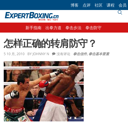
Skip
Skip
Skip
Skip
博客
点评
社区
课程
会员
to
to
to
to
primary
main
primary
footer
navigation
content
sidebar
新手指南
出拳力道
拳击步法
拳击防守
怎样正确的转肩防守？
5 10 月, 2010
BY
JOHNNY N
没有评论
拳击信件
,
拳击基本要素