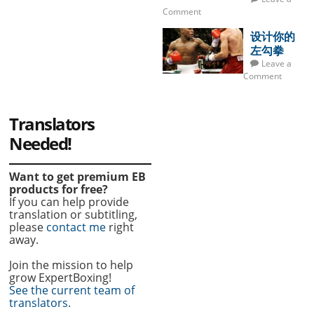
Comment
设计你的
左勾拳
Leave a
Comment
Translators
Needed!
Want to get premium EB
products for free?
If you can help provide
translation or subtitling,
please
contact me
right
away.
Join the mission to help
grow ExpertBoxing!
See the current team of
translators.