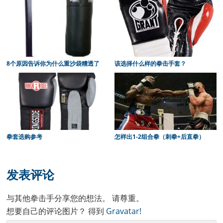
8个原因告诉你为什么重沙袋糟透了
该选择什么样的拳击手套？
拳套选购参考
怎样出1-2组合拳（刺拳+后直拳）
Reader
Interactions
发表评论
与其他拳击手分享您的想法。 请尊重。
想要自己的评论图片？ 得到
Gravatar!