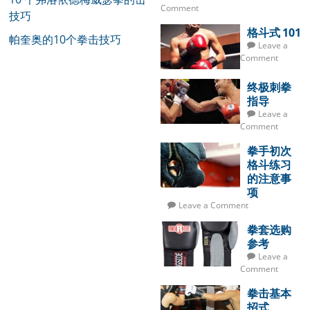
Comment
技巧
格斗式 101
帕奎奥的10个拳击技巧
Leave a
Comment
终极刺拳
指导
Leave a
Comment
拳手初次
格斗练习
的注意事
项
Leave a Comment
拳套选购
参考
Leave a
Comment
拳击基本
招式