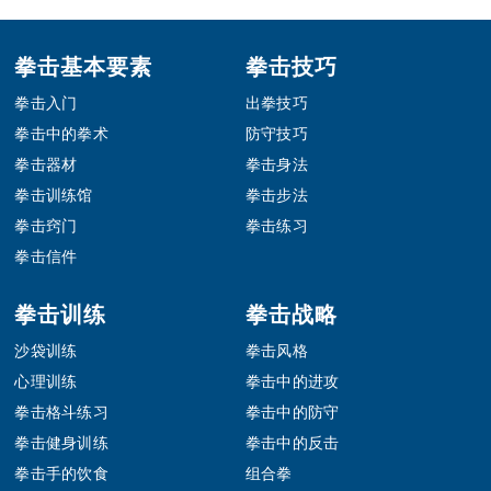
Footer
拳击基本要素
拳击技巧
拳击入门
出拳技巧
拳击中的拳术
防守技巧
拳击器材
拳击身法
拳击训练馆
拳击步法
拳击窍门
拳击练习
拳击信件
拳击训练
拳击战略
沙袋训练
拳击风格
心理训练
拳击中的进攻
拳击格斗练习
拳击中的防守
拳击健身训练
拳击中的反击
拳击手的饮食
组合拳