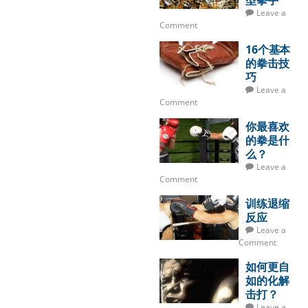
型拳手
Leave a
Comment
16个基本
的拳击技
巧
Leave a
Comment
你最喜欢
的拳是什
么？
Leave a
Comment
训练退缩
反应
Leave a
Comment
如何更自
如的化解
击打？
Leave a